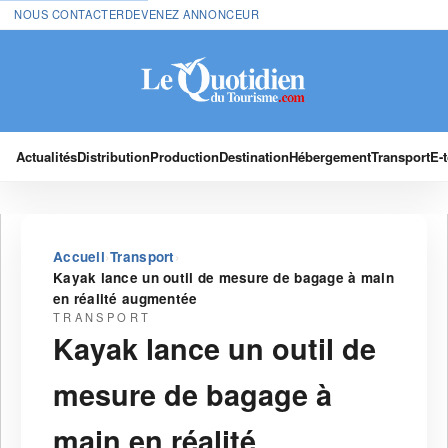
NOUS CONTACTER
DEVENEZ ANNONCEUR
Actualités
Distribution
Production
Destination
Hébergement
Transport
E-
›
›
Accueil
Transport
Kayak lance un outil de mesure de bagage à main
en réalité augmentée
TRANSPORT
Kayak lance un outil de
mesure de bagage à
main en réalité