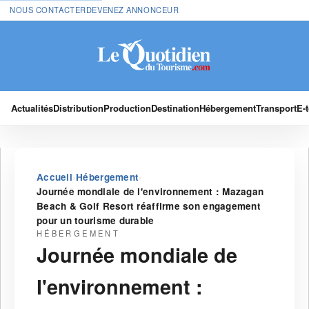
NOUS CONTACTER
DEVENEZ ANNONCEUR
Actualités
Distribution
Production
Destination
Hébergement
Transport
E-
›
›
Accueil
Hébergement
Journée mondiale de l'environnement : Mazagan
Beach & Golf Resort réaffirme son engagement
pour un tourisme durable
HÉBERGEMENT
Journée mondiale de
l'environnement :