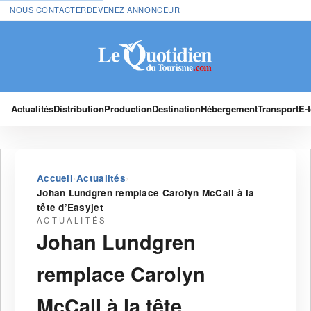
NOUS CONTACTER
DEVENEZ ANNONCEUR
Actualités
Distribution
Production
Destination
Hébergement
Transport
E-
›
›
Accueil
Actualités
Johan Lundgren remplace Carolyn McCall à la
tête d’Easyjet
ACTUALITÉS
Johan Lundgren
remplace Carolyn
McCall à la tête