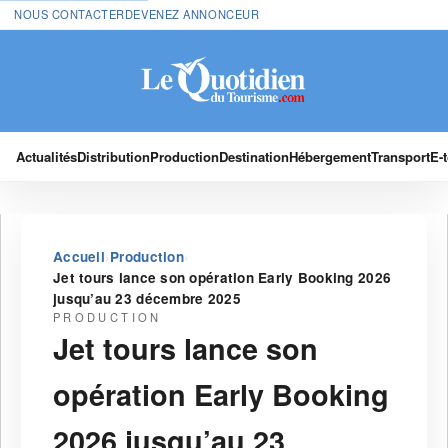
NOUS CONTACTER
DEVENEZ ANNONCEUR
Actualités
Distribution
Production
Destination
Hébergement
Transport
E-
›
›
Accueil
Production
Jet tours lance son opération Early Booking 2026
jusqu’au 23 décembre 2025
PRODUCTION
Jet tours lance son
opération Early Booking
2026 jusqu’au 23