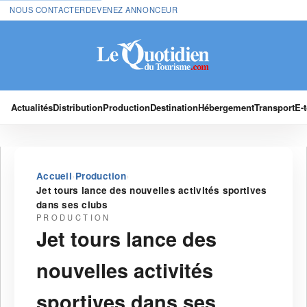
NOUS CONTACTER
DEVENEZ ANNONCEUR
Actualités
Distribution
Production
Destination
Hébergement
Transport
E-
›
›
Accueil
Production
Jet tours lance des nouvelles activités sportives
dans ses clubs
PRODUCTION
Jet tours lance des
nouvelles activités
sportives dans ses