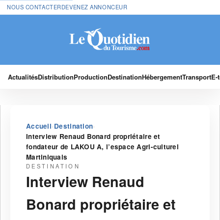
NOUS CONTACTER
DEVENEZ ANNONCEUR
Actualités
Distribution
Production
Destination
Hébergement
Transport
E-
›
›
Accueil
Destination
Interview Renaud Bonard propriétaire et
fondateur de LAKOU A, l’espace Agri-culturel
Martiniquais
DESTINATION
Interview Renaud
Bonard propriétaire et