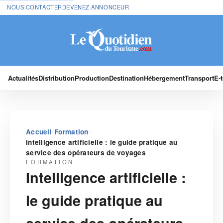
NOUS CONTACTER
DEVENEZ ANNONCEUR
Actualités
Distribution
Production
Destination
Hébergement
Transport
E-
›
›
Accueil
Formation
Intelligence artificielle : le guide pratique au
service des opérateurs de voyages
FORMATION
Intelligence artificielle :
le guide pratique au