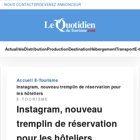
NOUS CONTACTER
DEVENEZ ANNONCEUR
Actualités
Distribution
Production
Destination
Hébergement
Transport
E-
›
›
Accueil
E-Tourisme
Instagram, nouveau tremplin de réservation pour
les hôteliers
E-TOURISME
Instagram, nouveau
tremplin de réservation
pour les hôteliers