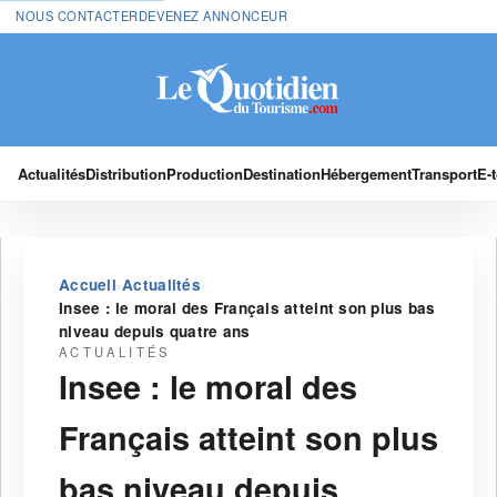
NOUS CONTACTER
DEVENEZ ANNONCEUR
Actualités
Distribution
Production
Destination
Hébergement
Transport
E-
›
›
Accueil
Actualités
Insee : le moral des Français atteint son plus bas
niveau depuis quatre ans
ACTUALITÉS
Insee : le moral des
Français atteint son plus
bas niveau depuis