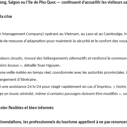
, Saigon ou l’île de Phu Quoc — continuent d’accueillir les visiteurs sa
la crise
on Management Company) opérant au Vietnam, au Laos et au Cambodge, 
ie de mesures d’adaptation pour maintenir la sécurité et le confort des voy
ieurs circuits, trouvé des hébergements alternatifs et renforcé la commun
ires locaux
», détaille Toan Nguyen.
une veille météo en temps réel, coordonnée avec les autorités provinciales
ngement d’itinéraire.
 une assistance 24 h/24 pour réagir rapidement en cas d’imprévu. «
Notre p
ge en toute sérénité, même si certains passages doivent être modifiés
», so
ester flexibles et bien informés
 inondations, les professionnels du tourisme appellent à ne pas renonce