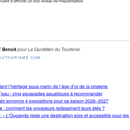
inuent d’afficher un bon niveau de fréquentation.
 Benoit
pour
Le Quotidien du Tourisme
.
NDUTOURISME.COM
t l’héritage sous-marin de l’âge d’or de la piraterie
 l’eau : cinq escapades aquatiques à recommander
bi annonce 4 expositions pour sa saison 2026–2027
de : comment les voyageurs redessinent leurs étés ?
« L'Ouganda reste une destination sûre et accessible pour les