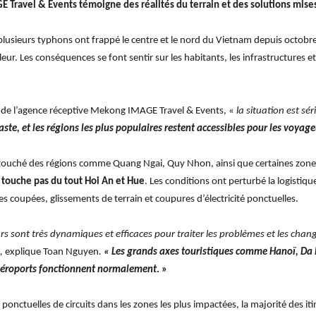
ravel & Events témoigne des réalités du terrain et des solutions mises 
 plusieurs typhons ont frappé le centre et le nord du Vietnam depuis octobre,
ur. Les conséquences se font sentir sur les habitants, les infrastructures
 de l’agence réceptive Mekong IMAGE Travel & Events, «
la situation est sé
aste, et les régions les plus populaires restent accessibles pour les voyag
 touché des régions comme Quang Ngai, Quy Nhon, ainsi que certaines zo
 touche pas du tout Hoi An et Hue
. Les conditions ont perturbé la logistiq
 coupées, glissements de terrain et coupures d’électricité ponctuelles.
s sont très dynamiques et efficaces pour traiter les problèmes et les chang
»,
explique Toan Nguyen
.
« Les grands axes touristiques comme Hanoï, Da
s aéroports fonctionnent normalement
. »
onctuelles de circuits dans les zones les plus impactées, la majorité des iti