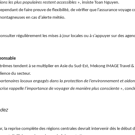
gions les plus populaires restent accessibles
», insiste Toan Nguyen.
ndant de faire preuve de flexibilité, de vérifier que l’assurance voyage co
u montagneuses en cas d’alerte météo.
consulter régulièrement les mises à jour locales ou à s’appuyer sur des agen
sponsable
extrêmes tendent à se multiplier en Asie du Sud-Est, Mekong IMAGE Travel & 
lience du secteur.
 partenaires locaux engagés dans la protection de l’environnement et aid
crise rappelle l’importance de voyager de manière plus consciente
», concl
edez
ur, la reprise complète des régions centrales devrait intervenir dès le début