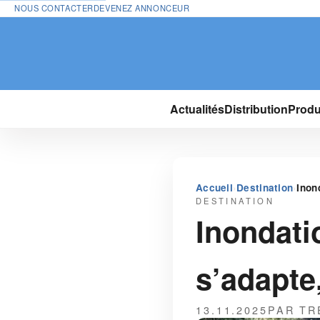
NOUS CONTACTER
DEVENEZ ANNONCEUR
Actualités
Distribution
Produ
›
›
Accueil
Destination
Inon
DESTINATION
Inondati
s’adapte,
13.11.2025
PAR TR