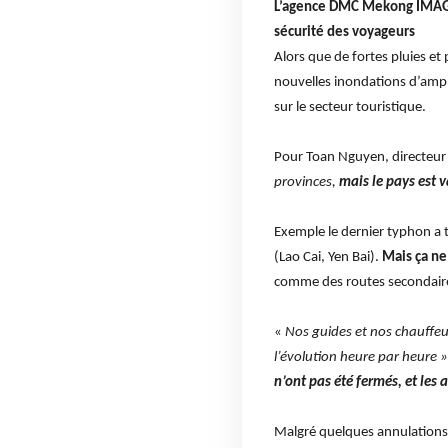
L’agence DMC Mekong IMAGE T
sécurité des voyageurs
Alors que de fortes pluies et
nouvelles inondations d’ample
sur le secteur touristique.
Pour Toan Nguyen, directeur
provinces,
mais le pays est v
Exemple le dernier typhon a
(Lao Cai, Yen Bai).
Mais ça ne
comme des routes secondaires
«
Nos guides et nos chauffeur
l’évolution heure par heure 
n’ont pas été fermés, et le
Malgré quelques annulations p