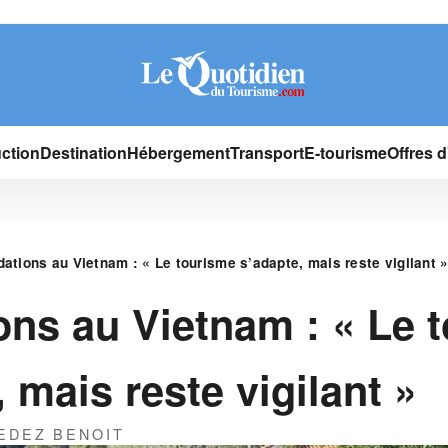
ction
Destination
Hébergement
Transport
E-tourisme
Offres 
dations au Vietnam : « Le tourisme s’adapte, mais reste vigilant 
ons au Vietnam : « Le 
 mais reste vigilant »
EDEZ BENOIT