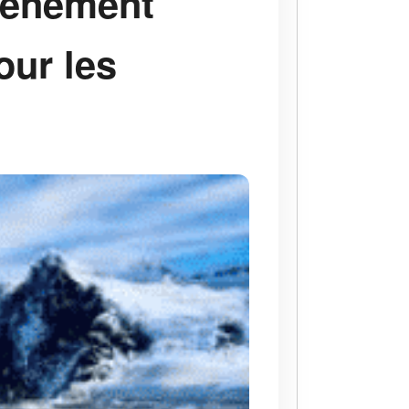
avènement
our les