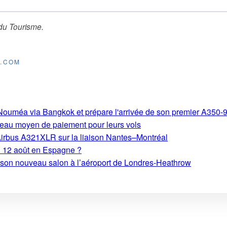
du Tourisme
.
E.COM
s-Nouméa via Bangkok et prépare l'arrivée de son premier A350-
eau moyen de paiement pour leurs vols
Airbus A321XLR sur la liaison Nantes–Montréal
du 12 août en Espagne ?
e son nouveau salon à l’aéroport de Londres-Heathrow