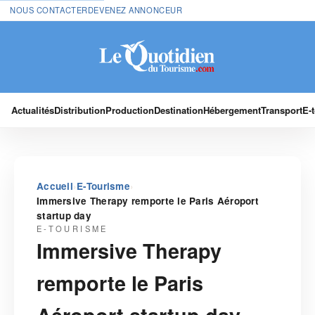
NOUS CONTACTER
DEVENEZ ANNONCEUR
Actualités
Distribution
Production
Destination
Hébergement
Transport
E-
›
›
Accueil
E-Tourisme
Immersive Therapy remporte le Paris Aéroport
startup day
E-TOURISME
Immersive Therapy
remporte le Paris