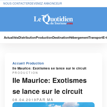
NOUS CONTACTER
DEVENEZ ANNONCEUR
Actualités
Distribution
Production
Destination
Hébergement
Transport
E-
›
›
Accueil
Production
Ile Maurice: Exotismes se lance sur le circuit
PRODUCTION
Ile Maurice: Exotismes
se lance sur le circuit
08.04.2019
PAR MA