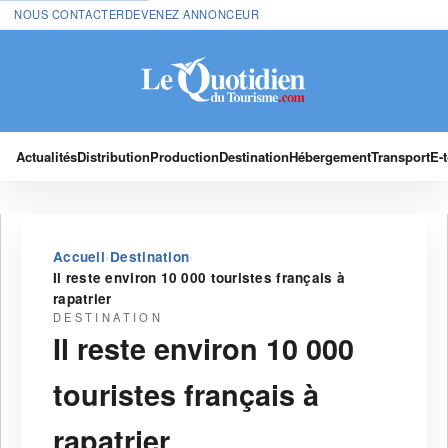
NOUS CONTACTER
DEVENEZ ANNONCEUR
Actualités
Distribution
Production
Destination
Hébergement
Transport
E-
›
›
Accueil
Destination
Il reste environ 10 000 touristes français à
rapatrier
DESTINATION
Il reste environ 10 000
touristes français à
rapatrier