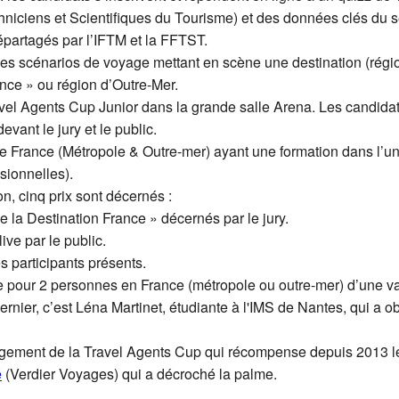
iciens et Scientifiques du Tourisme) et des données clés du s
s départagés par l’IFTM et la FFTST.
nt des scénarios de voyage mettant en scène une destination (régi
nce » ou région d’Outre-Mer.
ravel Agents Cup Junior dans la grande salle Arena. Les candidats
vant le jury et le public.
de France (Métropole & Outre-mer) ayant une formation dans l’u
sionnelles).
lon, cinq prix sont décernés :
e la Destination France » décernés par le jury.
ve par le public.
es participants présents.
pour 2 personnes en France (métropole ou outre-mer) d’une v
ernier, c’est Léna Martinet, étudiante à l'IMS de Nantes, qui a ob
ongement de la Travel Agents Cup qui récompense depuis 2013 l
é
(Verdier Voyages) qui a décroché la palme.