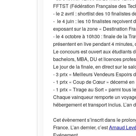
FFTST (Fédération Française des Techn
- le 2 avril : shortlist des 10 finaliste
- le 4 juin : les 10 finalistes reçoive
exposant sur la zone « Destination Fra
- le 4 octobre à 10h30 : finale de la T
présentent en live pendant 4 minutes, de
Le concours est ouvert aux étudiants 
bachelors, MBA, DU et licences profes
Le jour de la finale, en direct sur le sa
- 3 prix « Meilleurs Vendeurs Espoirs d
- 1 prix « Coup de Cœur » décerné en li
- 1 prix « Tirage au Sort » parmi tous l
Chaque vainqueur remporte un voyage 
hébergement et transport inclus. L’an d
Cet évènement s’inscrit dans le prol
France. L’an dernier, c’est
Arnaud Lev
Evénement