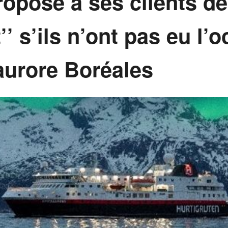
ropose à ses clients de
’’ s’ils n’ont pas eu l’
aurore Boréales