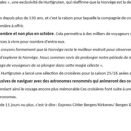
les », une exclusivité de Hurtigruten, qui réaffirme que la Norvège est la d
 depuis plus de 130 ans, et c'est la raison pour laquelle la compagnie de cr
emière à offrir.
tembre et non plus en octobre
. Cela permettra à des milliers de voyageur
iences à vivre pour nombre d'entre eux.
croyons fermement que la Norvège reste le meilleur endroit pour observer 
e d'explorer la Norvège. Nous sommes ravis de prolonger notre période de 
age de voyageurs de se plonger dans cette magie céleste ».
 Hurtigruten a lancé une sélection de croisières pour la saison 25/26 axées 
lusives de naviguer avec des astronomes renommés qui animeront des co
rendant ainsi le voyage encore plus mémorable Ces croisières font suite à u
stronomes.
 de 11 jours ou plus, c’est-à-dire : Express Côtier Bergen/Kirkenes/ Berge