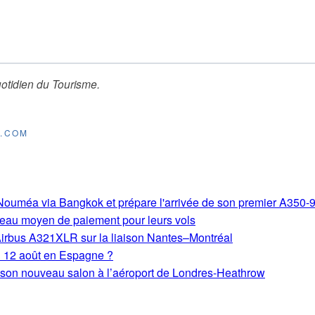
otidien du Tourisme
.
E.COM
s-Nouméa via Bangkok et prépare l'arrivée de son premier A350-
eau moyen de paiement pour leurs vols
Airbus A321XLR sur la liaison Nantes–Montréal
du 12 août en Espagne ?
e son nouveau salon à l’aéroport de Londres-Heathrow