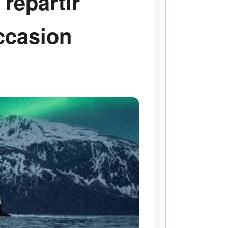
 repartir
occasion