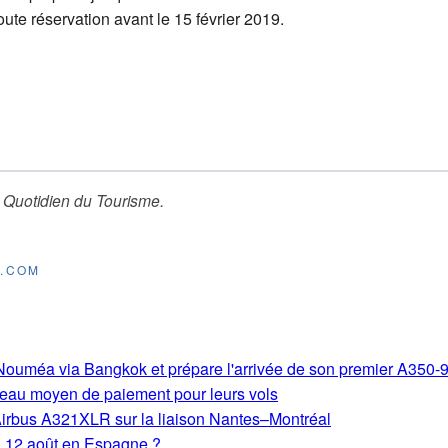
ute réservation avant le 15 février 2019.
 Quotidien du Tourisme
.
E.COM
s-Nouméa via Bangkok et prépare l'arrivée de son premier A350-
eau moyen de paiement pour leurs vols
Airbus A321XLR sur la liaison Nantes–Montréal
du 12 août en Espagne ?