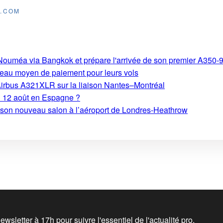
E.COM
s-Nouméa via Bangkok et prépare l'arrivée de son premier A350-
eau moyen de paiement pour leurs vols
Airbus A321XLR sur la liaison Nantes–Montréal
du 12 août en Espagne ?
e son nouveau salon à l’aéroport de Londres-Heathrow
wsletter à 17h pour suivre l'essentiel de l'actualité pro.