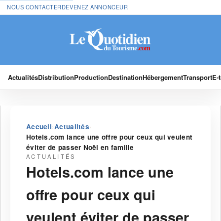
NOUS CONTACTER
DEVENEZ ANNONCEUR
Actualités
Distribution
Production
Destination
Hébergement
Transport
E-
›
›
Accueil
Actualités
Hotels.com lance une offre pour ceux qui veulent
éviter de passer Noël en famille
ACTUALITÉS
Hotels.com lance une
offre pour ceux qui
veulent éviter de passer