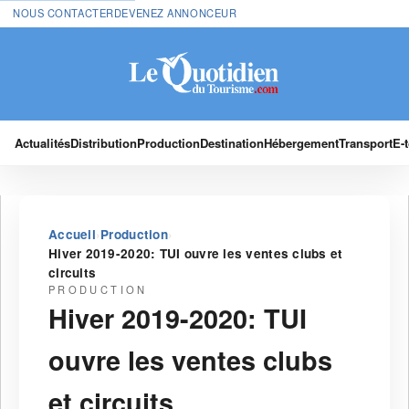
NOUS CONTACTER
DEVENEZ ANNONCEUR
Actualités
Distribution
Production
Destination
Hébergement
Transport
E-
›
›
Accueil
Production
Hiver 2019-2020: TUI ouvre les ventes clubs et
circuits
PRODUCTION
Hiver 2019-2020: TUI
ouvre les ventes clubs
et circuits