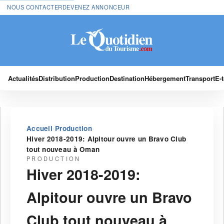
NOUS CONTACTER
DEVENEZ ANNONCEUR
Actualités
Distribution
Production
Destination
Hébergement
Transport
E-
›
›
Accueil
Production
Hiver 2018-2019: Alpitour ouvre un Bravo Club
tout nouveau à Oman
PRODUCTION
Hiver 2018-2019:
Alpitour ouvre un Bravo
Club tout nouveau à