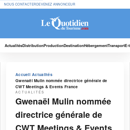
NOUS CONTACTER
DEVENEZ ANNONCEUR
Actualités
Distribution
Production
Destination
Hébergement
Transport
E-
›
›
Accueil
Actualités
Gwenaël Mulin nommée directrice générale de
CWT Meetings & Events France
ACTUALITÉS
Gwenaël Mulin nommée
directrice générale de
CWT Meetings & Events