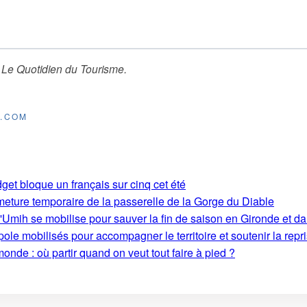
r
Le Quotidien du Tourisme
.
E.COM
get bloque un français sur cinq cet été
rmeture temporaire de la passerelle de la Gorge du Diable
'Umih se mobilise pour sauver la fin de saison en Gironde et d
le mobilisés pour accompagner le territoire et soutenir la repri
monde : où partir quand on veut tout faire à pied ?