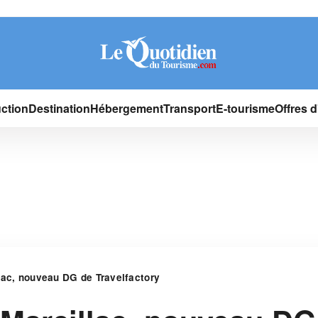
ction
Destination
Hébergement
Transport
E-tourisme
Offres 
lac, nouveau DG de Travelfactory