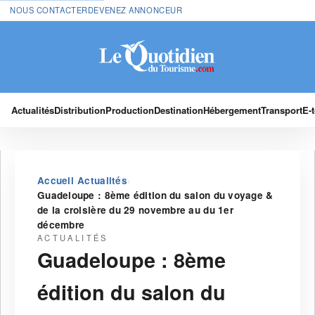
NOUS CONTACTER
DEVENEZ ANNONCEUR
Actualités
Distribution
Production
Destination
Hébergement
Transport
E-
›
›
Accueil
Actualités
Guadeloupe : 8ème édition du salon du voyage &
de la croisière du 29 novembre au du 1er
décembre
ACTUALITÉS
Guadeloupe : 8ème
édition du salon du