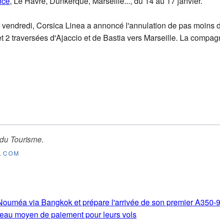
nce
, Le Havre, Dunkerque, Marseille..., du 14 au 17 janvier.
t vendredi, Corsica Linea a annoncé l'annulation de pas moins d
t 2 traversées d'Ajaccio et de Bastia vers Marseille. La compagn
 du Tourisme
.
E.COM
s-Nouméa via Bangkok et prépare l'arrivée de son premier A350-
eau moyen de paiement pour leurs vols