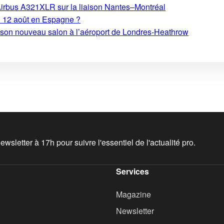
Airbus A321XLR sur la liaison Nantes–Montréal
du 12 août en Espagne ?
e son nouveau salon à l’aéroport de Londres-Heathrow
wsletter à 17h pour suivre l'essentiel de l'actualité pro.
Services
Magazine
Newsletter