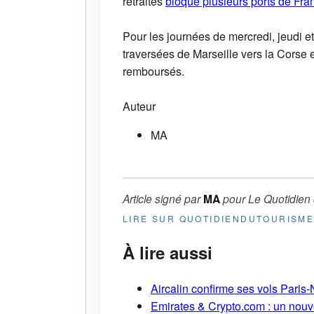
retraites
bloque plusieurs ports de Fra
Pour les journées de mercredi, jeudi e
traversées de Marseille vers la Corse e
remboursés.
Auteur
MA
Article signé par
MA
pour
Le Quotidien
LIRE SUR QUOTIDIENDUTOURISM
À lire aussi
Aircalin confirme ses vols Pari
Emirates & Crypto.com : un nouv