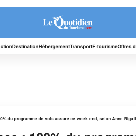
ction
Destination
Hébergement
Transport
E-tourisme
Offres 
00% du programme de vols assuré ce week-end, selon Anne Rigai