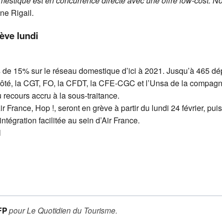
domestique est en concurrence directe avec une offre low-cost.
ne Rigail.
rève lundi
s de 15% sur le réseau domestique d’ici à 2021. Jusqu’à 465 dépa
côté, la CGT, FO, la CFDT, la CFE-CGC et l’Unsa de la compagni
du recours accru à la sous-traitance.
’Air France, Hop !, seront en grève à partir du lundi 24 février, pu
intégration facilitée au sein d’Air France.
l
FP
pour
Le Quotidien du Tourisme
.