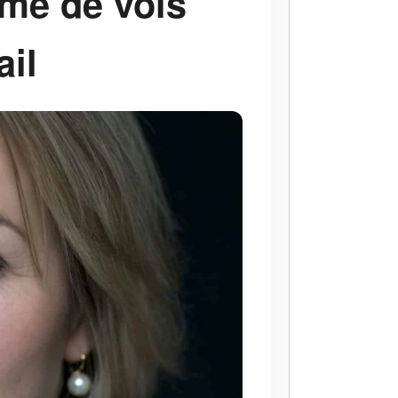
me de vols
ail