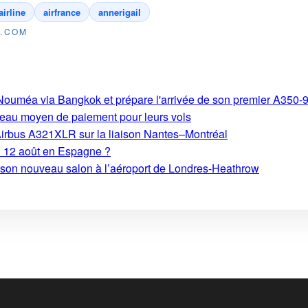
airline
airfrance
annerigail
E.COM
s-Nouméa via Bangkok et prépare l'arrivée de son premier A350-
eau moyen de paiement pour leurs vols
Airbus A321XLR sur la liaison Nantes–Montréal
du 12 août en Espagne ?
e son nouveau salon à l’aéroport de Londres-Heathrow