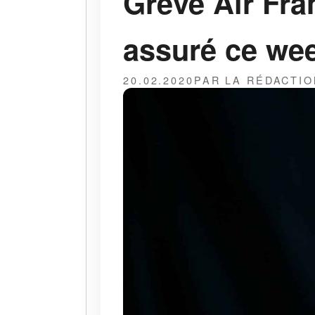
Grève Air Fr
assuré ce wee
20.02.2020
PAR LA RÉDACTIO