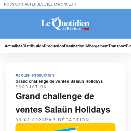
NOUS CONTACTER
DEVENEZ ANNONCEUR
Actualités
Distribution
Production
Destination
Hébergement
Transport
E-
›
›
Accueil
Production
Grand challenge de ventes Salaün Holidays
PRODUCTION
Grand challenge de
ventes Salaün Holidays
09.03.2026
PAR RÉDACTION