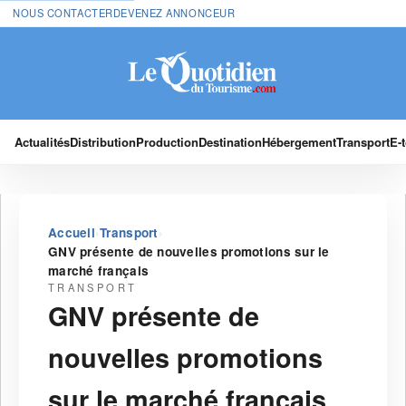
NOUS CONTACTER
DEVENEZ ANNONCEUR
Actualités
Distribution
Production
Destination
Hébergement
Transport
E-
›
›
Accueil
Transport
GNV présente de nouvelles promotions sur le
marché français
TRANSPORT
GNV présente de
nouvelles promotions
sur le marché français