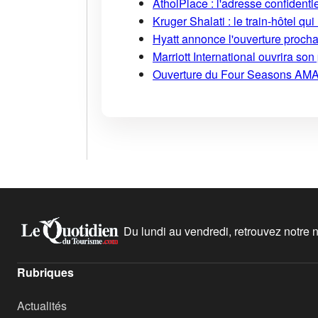
AtholPlace : l'adresse confident
Kruger Shalati : le train-hôtel qui
Hyatt annonce l'ouverture proch
Marriott International ouvrira s
Ouverture du Four Seasons AMA
Du lundi au vendredi, retrouvez notre ne
Rubriques
Actualités