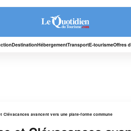
ction
Destination
Hébergement
Transport
E-tourisme
Offres 
et Clévacances avancent vers une plate-forme commune