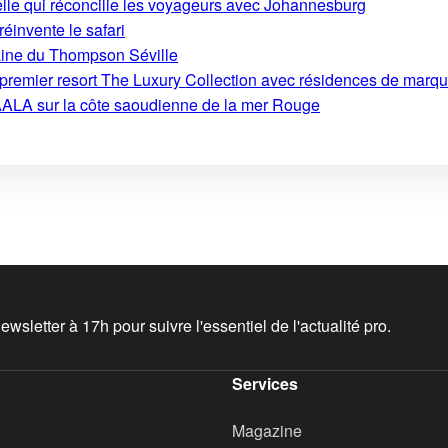
ielle qui réconcilie les voyageurs avec Johannesburg
 réinvente le safari
aine du Thompson Séville
on premier resort The Luxury Collection avec résidences de marq
ALA sur la côte saoudienne de la mer Rouge
wsletter à 17h pour suivre l'essentiel de l'actualité pro.
Services
Magazine