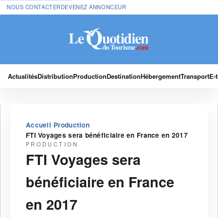
NOUS CONTACTER
DEVENEZ ANNONCEUR
Actualités
Distribution
Production
Destination
Hébergement
Transport
E-
›
›
Accueil
Production
FTI Voyages sera bénéficiaire en France en 2017
PRODUCTION
FTI Voyages sera
bénéficiaire en France
en 2017