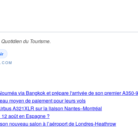
 Quotidien du Tourisme
.
ir
E.COM
s-Nouméa via Bangkok et prépare l'arrivée de son premier A350-
eau moyen de paiement pour leurs vols
Airbus A321XLR sur la liaison Nantes–Montréal
du 12 août en Espagne ?
e son nouveau salon à l’aéroport de Londres-Heathrow