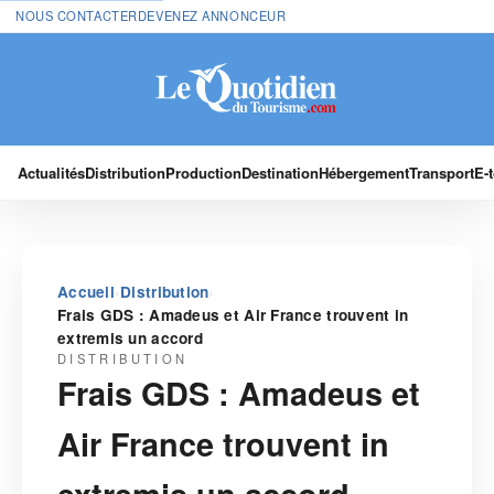
NOUS CONTACTER
DEVENEZ ANNONCEUR
Actualités
Distribution
Production
Destination
Hébergement
Transport
E-
›
›
Accueil
Distribution
Frais GDS : Amadeus et Air France trouvent in
extremis un accord
DISTRIBUTION
Frais GDS : Amadeus et
Air France trouvent in