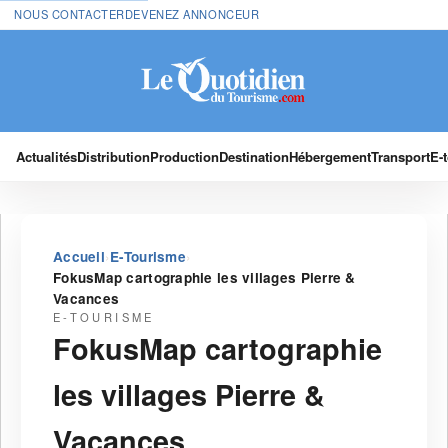
NOUS CONTACTER
DEVENEZ ANNONCEUR
Actualités
Distribution
Production
Destination
Hébergement
Transport
E-
›
›
Accueil
E-Tourisme
FokusMap cartographie les villages Pierre &
Vacances
E-TOURISME
FokusMap cartographie
les villages Pierre &
Vacances