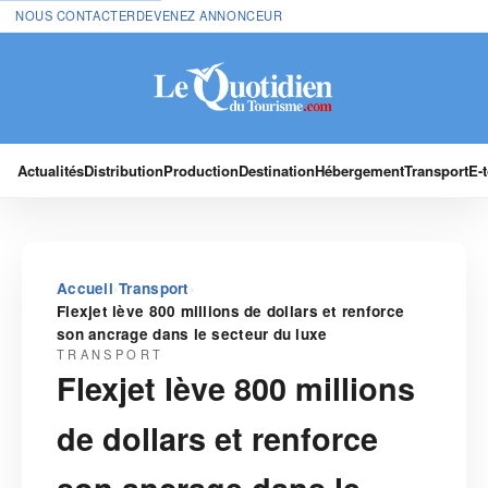
NOUS CONTACTER
DEVENEZ ANNONCEUR
Actualités
Distribution
Production
Destination
Hébergement
Transport
E-
›
›
Accueil
Transport
Flexjet lève 800 millions de dollars et renforce
son ancrage dans le secteur du luxe
TRANSPORT
Flexjet lève 800 millions
de dollars et renforce