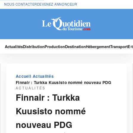
NOUS CONTACTER
DEVENEZ ANNONCEUR
Actualités
Distribution
Production
Destination
Hébergement
Transport
E-
›
›
Accueil
Actualités
Finnair : Turkka Kuusisto nommé nouveau PDG
ACTUALITÉS
Finnair : Turkka
Kuusisto nommé
nouveau PDG