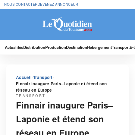
NOUS CONTACTER
DEVENEZ ANNONCEUR
Actualités
Distribution
Production
Destination
Hébergement
Transport
E-
›
›
Accueil
Transport
Finnair inaugure Paris–Laponie et étend son
réseau en Europe
TRANSPORT
Finnair inaugure Paris–
Laponie et étend son
réseau en Europe