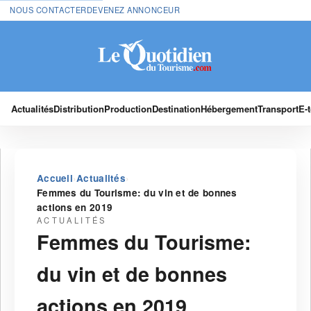
NOUS CONTACTER
DEVENEZ ANNONCEUR
Actualités
Distribution
Production
Destination
Hébergement
Transport
E-
›
›
Accueil
Actualités
Femmes du Tourisme: du vin et de bonnes
actions en 2019
ACTUALITÉS
Femmes du Tourisme:
du vin et de bonnes
actions en 2019