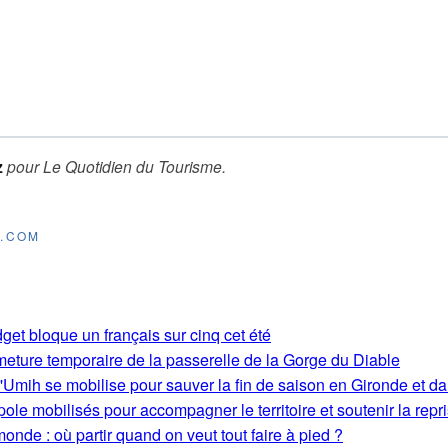
z
pour
Le Quotidien du Tourisme
.
E.COM
get bloque un français sur cinq cet été
rmeture temporaire de la passerelle de la Gorge du Diable
'Umih se mobilise pour sauver la fin de saison en Gironde et d
le mobilisés pour accompagner le territoire et soutenir la repri
monde : où partir quand on veut tout faire à pied ?