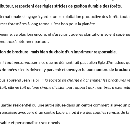
ributeur, respectent des règles strictes de gestion durable des forêts
.
ternationale s’engage à garder une exploitation productive des forêts tout 
rces forestières à long terme. C’est bon pour la planète.
nne, va plus loin encore, et s’assurant que les plantations soient supérie
tendance à bétonner partout.
ssion de brochure, mais bien du choix d’un imprimeur responsable.
« il faut personnaliser
» ce que ne démentirait pas Julien Egle d’Amadeus qui
s données clients doivent y parvenir et
envoyer le bon nombre de brochure
ous apprend Jean Taïbi :
« la société en charge d’acheminer les brochures r
fait, elle ne fait qu’une simple division par rapport aux nombres d’exemplai
rtier résidentiel ou une autre située dans un centre commercial avec un 
 enseigne avec celle d’un centre Leclerc «
où il y a des caddies remplis de 
sable et personnalisez vos envois