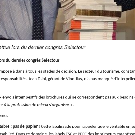
attue lors du dernier congrès Selectour
ors du dernier congrès Selectour
 s’impose à dans à tous les stades de décision. Le secteur du tourisme, con
responsabilités. Jean Taibi, gérant de Vinotilus, n’a pas manqué d’interpelle
.
 aux envois intempestifs des brochures qui ne correspondent pas aux besoins
r à la profession de mieux s’organiser
».
lèmes
 arbre : pas de papier
! Cette lapalissade pour rappeler que le véritable enjeu
onsabilité. Dans ce domaine, les labels FSC et PEFC des imprimeurs garantiss