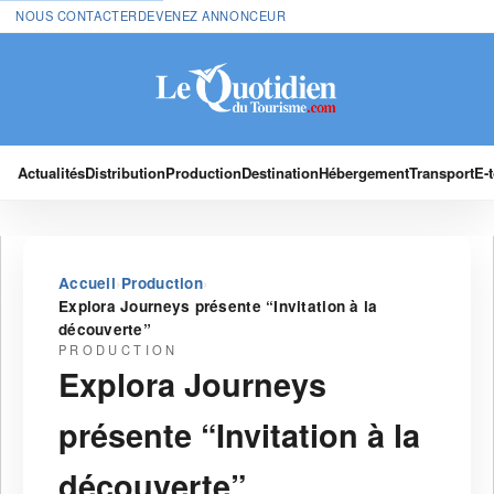
NOUS CONTACTER
DEVENEZ ANNONCEUR
Actualités
Distribution
Production
Destination
Hébergement
Transport
E-
›
›
Accueil
Production
Explora Journeys présente “Invitation à la
découverte”
PRODUCTION
Explora Journeys
présente “Invitation à la
découverte”