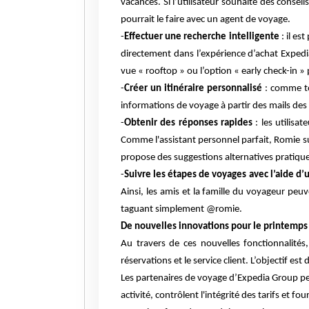
vacances. Si l’utilisateur souhaite des consei
pourrait le faire avec un agent de voyage.
-
Effectuer une recherche intelligente
: il es
directement dans l’expérience d’achat Expedia
vue « rooftop » ou l’option « early check-in »
-
Créer un itinéraire personnalisé
: comme to
informations de voyage à partir des mails des u
-
Obtenir des réponses rapides
: les utilisa
Comme l'assistant personnel parfait, Romie su
propose des suggestions alternatives pratiqu
-
Suivre les étapes de voyages avec l’aide d’
Ainsi, les amis et la famille du voyageur peu
taguant simplement @romie.
De nouvelles innovations pour le printemp
Au travers de ces nouvelles fonctionnalités,
réservations et le service client. L’objectif es
Les partenaires de voyage d’Expedia Group peu
activité, contrôlent l'intégrité des tarifs et f