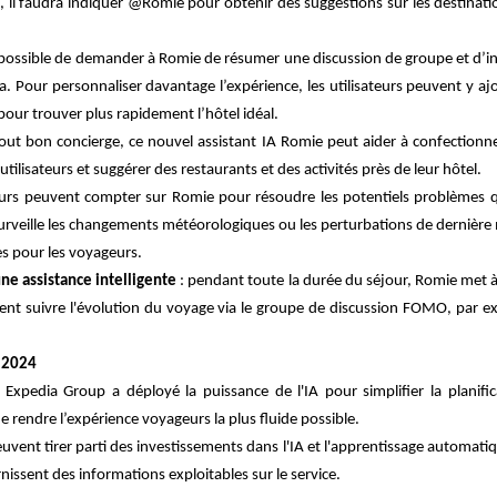
ls, il faudra indiquer @Romie pour obtenir des suggestions sur les destinatio
t possible de demander à Romie de résumer une discussion de groupe et d’int
. Pour personnaliser davantage l’expérience, les utilisateurs peuvent y aj
 pour trouver plus rapidement l’hôtel idéal.
ut bon concierge, ce nouvel assistant IA Romie peut aider à confectionner
tilisateurs et suggérer des restaurants et des activités près de leur hôtel.
teurs peuvent compter sur Romie pour résoudre les potentiels problèmes q
rveille les changements météorologiques ou les perturbations de dernière m
es pour les voyageurs.
une assistance intelligente
: pendant toute la durée du séjour, Romie met à j
vent suivre l'évolution du voyage via le groupe de discussion FOMO, par e
s 2024
 Expedia Group a déployé la puissance de l'IA pour simplifier la planifi
t de rendre l’expérience voyageurs la plus fluide possible.
vent tirer parti des investissements dans l'IA et l'apprentissage automati
ournissent des informations exploitables sur le service.