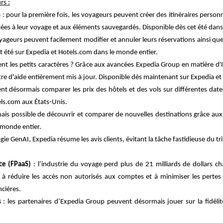
rs :
s
: pour la première fois, les voyageurs peuvent créer des itinéraires perso
s à leur voyage et aux éléments sauvegardés. Disponible dès cet été dans 
oyageurs peuvent facilement modifier et annuler leurs réservations ainsi que
et été sur Expedia et Hotels.com dans le monde entier.
ment les petits caractères ? Grâce aux avancées Expedia Group en matière 
ntre d'aide entièrement mis à jour.
Disponible dès maintenant sur Expedia et
nt désormais comparer les prix des hôtels et des vols sur différentes date
els.com aux États-Unis.
mais possible de découvrir et comparer de nouvelles destinations grâce aux
 monde entier.
gie GenAI, Expedia résume les avis clients, évitant la tâche fastidieuse du tri 
ce (FPaaS)
: l’industrie du voyage perd plus de 21 milliards de dollars c
s, à réduire les accès non autorisés aux comptes et à minimiser les perte
ncières.
s
: les partenaires d’Expedia Group peuvent désormais jouer sur la fidéli