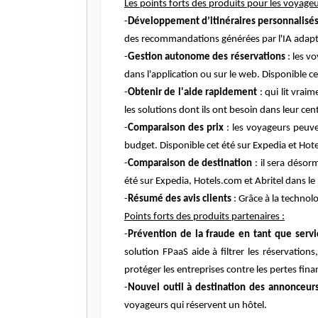
Les points forts des produits pour les voyageu
-
Développement d’itinéraires personnalisé
des recommandations générées par l'IA adaptée
-
Gestion autonome des réservations
: les v
dans l'application ou sur le web. Disponible c
-
Obtenir de l'aide rapidement
: qui lit vrai
les solutions dont ils ont besoin dans leur ce
-
Comparaison des prix
: les voyageurs peuve
budget. Disponible cet été sur Expedia et Hot
-
Comparaison de destination
: il sera désor
été sur Expedia, Hotels.com et Abritel dans le
-
Résumé des avis clients
: Grâce à la technolo
Points forts des produits partenaires :
-
Prévention de la fraude en tant que servi
solution FPaaS aide à filtrer les réservation
protéger les entreprises contre les pertes fina
-
Nouvel outil à destination des annonceur
voyageurs qui réservent un hôtel.