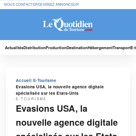
NOUS CONTACTER
DEVENEZ ANNONCEUR
Actualités
Distribution
Production
Destination
Hébergement
Transport
E-
›
›
Accueil
E-Tourisme
Evasions USA, la nouvelle agence digitale
spécialisée sur les Etats-Unis
E-TOURISME
Evasions USA, la
nouvelle agence digitale