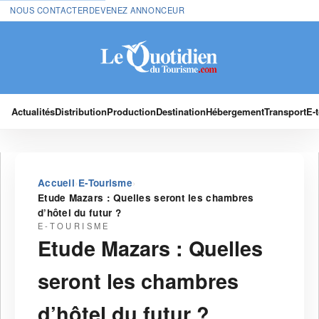
NOUS CONTACTER
DEVENEZ ANNONCEUR
Actualités
Distribution
Production
Destination
Hébergement
Transport
E-
›
›
Accueil
E-Tourisme
Etude Mazars : Quelles seront les chambres
d’hôtel du futur ?
E-TOURISME
Etude Mazars : Quelles
seront les chambres
d’hôtel du futur ?