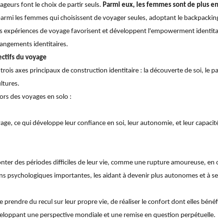
eurs font le choix de partir seuls.
Parmi eux, les femmes sont de plus e
armi les femmes qui choisissent de voyager seules, adoptant le backpack
 expériences de voyage favorisent et développent l'empowerment identitai
hangements identitaires.
ectifs du voyage
e trois axes principaux de construction identitaire : la découverte de soi, le 
ltures.
ors des voyages en solo :
ge, ce qui développe leur confiance en soi, leur autonomie, et leur capacité 
nter des périodes difficiles de leur vie, comme une rupture amoureuse, en 
 psychologiques importantes, les aidant à devenir plus autonomes et à se dé
endre du recul sur leur propre vie, de réaliser le confort dont elles bénéfi
eloppant une perspective mondiale et une remise en question perpétuelle.