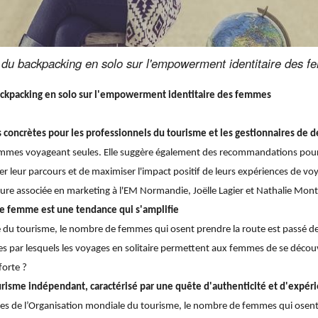
t du backpacking en solo sur l'empowerment identitaire des 
ackpacking en solo sur l'empowerment identitaire des femmes
s concrètes pour les professionnels du tourisme et les gestionnaires de d
mmes voyageant seules. Elle suggère également des recommandations pour am
ter leur parcours et de maximiser l'impact positif de leurs expériences de vo
eure associée en marketing à l'EM Normandie, Joëlle Lagier et Nathalie Mo
ne femme est une tendance qui s'amplifie
le du tourisme, le nombre de femmes qui osent prendre la route est passé d
 par lesquels les voyages en solitaire permettent aux femmes de se découvrir
forte ?
urisme indépendant, caractérisé par une quête d'authenticité et d'expér
ffres de l’Organisation mondiale du tourisme, le nombre de femmes qui osent