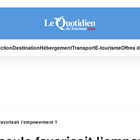
ction
Destination
Hébergement
Transport
E-tourisme
Offres 
 favorisait l’empowerment ?