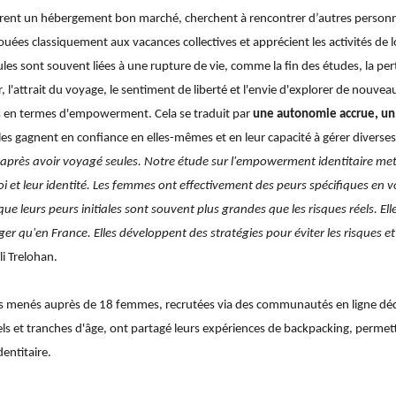
èrent un hébergement bon marché, cherchent à rencontrer d’autres personn
uées classiquement aux vacances collectives et apprécient les activités de loi
es sont souvent liées à une rupture de vie, comme la fin des études, la p
ir, l'attrait du voyage, le sentiment de liberté et l'envie d'explorer de nou
en termes d'empowerment. Cela se traduit par
une autonomie accrue, un 
lles gagnent en confiance en elles-mêmes et en leur capacité à gérer diver
 après avoir voyagé seules. Notre étude sur l'empowerment identitaire me
oi et leur identité. Les femmes ont effectivement des peurs spécifiques en v
e leurs peurs initiales sont souvent plus grandes que les risques réels. Ell
er qu'en France. Elles développent des stratégies pour éviter les risques et
li Trelohan.
ngs menés auprès de 18 femmes, recrutées via des communautés en ligne déd
els et tranches d'âge, ont partagé leurs expériences de backpacking, permett
entitaire.