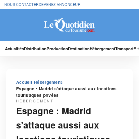
NOUS CONTACTER
DEVENEZ ANNONCEUR
Actualités
Distribution
Production
Destination
Hébergement
Transport
E-
›
›
Accueil
Hébergement
Espagne : Madrid s'attaque aussi aux locations
touristiques privées
HÉBERGEMENT
Espagne : Madrid
s'attaque aussi aux