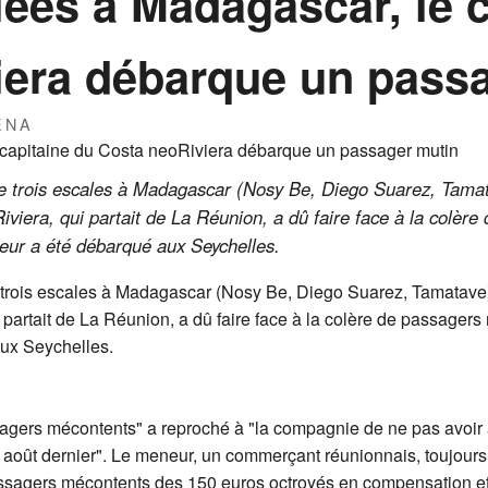
ées à Madagascar, le c
iera débarque un pass
ÉNA
re trois escales à Madagascar (Nosy Be, Diego Suarez, Tamat
iera, qui partait de La Réunion, a dû faire face à la colèr
r a été débarqué aux Seychelles.
e trois escales à Madagascar (Nosy Be, Diego Suarez, Tamatave) 
partait de La Réunion, a dû faire face à la colère de passag
ux Seychelles.
agers mécontents" a reproché à "la compagnie de ne pas avoir an
août dernier". Le meneur, un commerçant réunionnais, toujours d
ssagers mécontents des 150 euros octroyés en compensation et