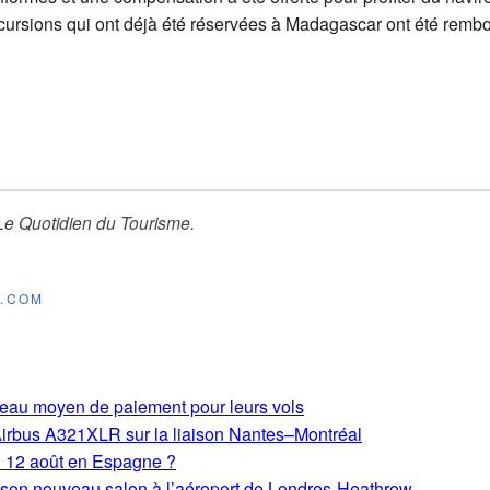
xcursions qui ont déjà été réservées à Madagascar ont été remb
Le Quotidien du Tourisme
.
E.COM
eau moyen de paiement pour leurs vols
Airbus A321XLR sur la liaison Nantes–Montréal
du 12 août en Espagne ?
e son nouveau salon à l’aéroport de Londres-Heathrow