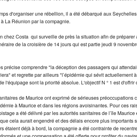
temps d'organiser une rébellion, il a été débarqué aux Seychelles
ié à La Réunion par la compagnie.
on chez Costa qui surveille de près la situation afin de préparer
néraire de la croisière de 14 jours qui est partie jeudi 9 novem
précise comprendre "la déception des passagers qui attendaien
era" et regrette par ailleurs "l’épidémie qui sévit actuellement 
e l'équipage sont la priorité absolue. L'objectif N ° 1 est d'offri
sanitaires de Maurice ont exprimé de sérieuses préoccupations 
épidémie à Maurice et dans les régions avoisinantes. Pour ces ra
tage a été délivré par les autorités sanitaires de l’île Maurice
e cela aurait engendré et des délais encore plus importants s'i
s étaient déjà à bord, la compagnie a été contrainte de recentrer
ormés et une compensation a été offerte pour profiter du navir