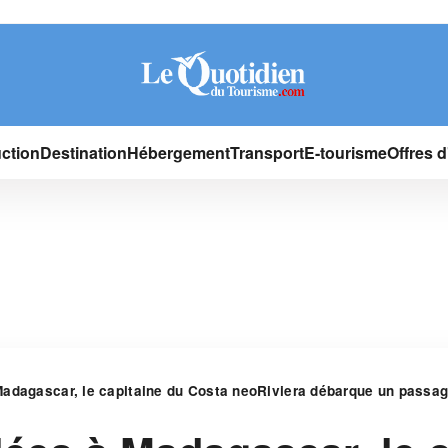
ction
Destination
Hébergement
Transport
E-tourisme
Offres 
adagascar, le capitaine du Costa neoRiviera débarque un passag