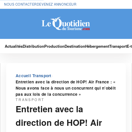
NOUS CONTACTER
DEVENEZ ANNONCEUR
Actualités
Distribution
Production
Destination
Hébergement
Transport
E-
›
›
Accueil
Transport
Entretien avec la direction de HOP! Air France : «
Nous avons face à nous un concurrent qui n’obéit
pas aux lois de la concurrence »
TRANSPORT
Entretien avec la
direction de HOP! Air