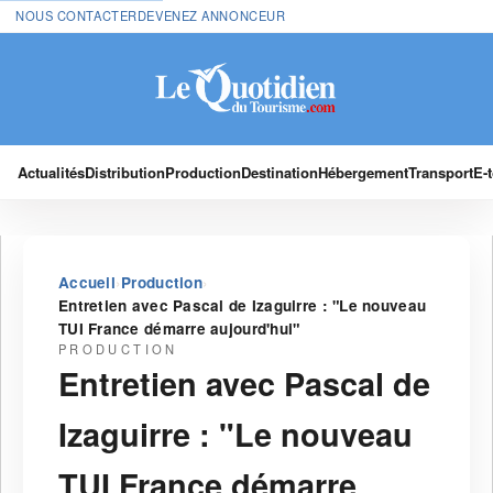
NOUS CONTACTER
DEVENEZ ANNONCEUR
Actualités
Distribution
Production
Destination
Hébergement
Transport
E-
›
›
Accueil
Production
Entretien avec Pascal de Izaguirre : "Le nouveau
TUI France démarre aujourd'hui"
PRODUCTION
Entretien avec Pascal de
Izaguirre : "Le nouveau
TUI France démarre