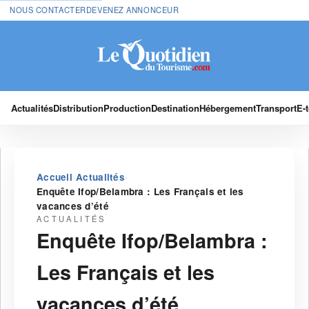
NOUS CONTACTER
DEVENEZ ANNONCEUR
Actualités
Distribution
Production
Destination
Hébergement
Transport
E-
›
›
Accueil
Actualités
Enquête Ifop/Belambra : Les Français et les
vacances d’été
ACTUALITÉS
Enquête Ifop/Belambra :
Les Français et les
vacances d’été