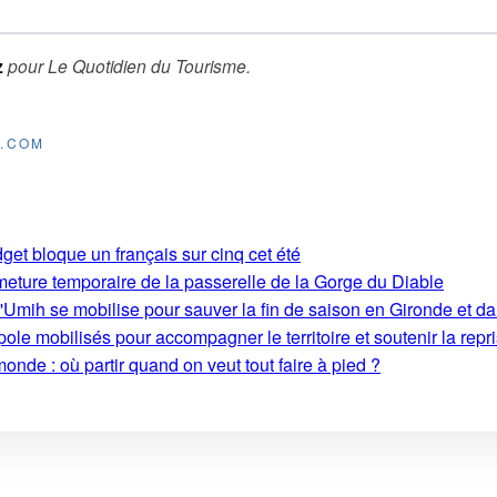
z
pour
Le Quotidien du Tourisme
.
E.COM
get bloque un français sur cinq cet été
rmeture temporaire de la passerelle de la Gorge du Diable
'Umih se mobilise pour sauver la fin de saison en Gironde et d
le mobilisés pour accompagner le territoire et soutenir la repri
monde : où partir quand on veut tout faire à pied ?