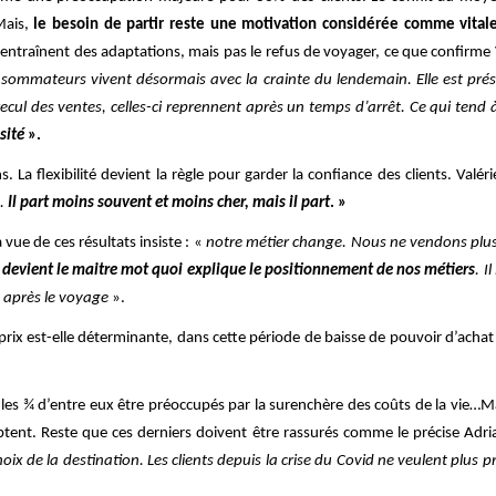
Mais,
le besoin de partir reste une motivation considérée comme vitale 
in entraînent des adaptations, mais pas le refus de voyager, ce que confirme
nsommateurs vivent désormais avec la crainte du lendemain. Elle est prés
l des ventes, celles-ci reprennent après un temps d’arrêt. Ce qui tend
sité
».
ns. La flexibilité devient la règle pour garder la confiance des clients. Valé
e.
Il part moins souvent et moins cher, mais il part
. »
 vue de ces résultats insiste : «
notre métier change. Nous ne vendons pl
evient le maitre mot quoi explique le positionnement de nos métiers
. I
 après le voyage
».
prix est-elle déterminante, dans cette période de baisse de pouvoir d’achat 
les ¾ d’entre eux être préoccupés par la surenchère des coûts de la vie…M
ceptent. Reste que ces derniers doivent être rassurés comme le précise Adr
 de la destination. Les clients depuis la crise du Covid ne veulent plus pr