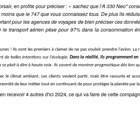
ir, en profite pour préciser : «
sachez que l’A 330 Neo* con
moins que le 747 que vous connaissez tous. De plus ils réduis
mportant pour les agences de voyages de bien préciser ces donné
ue le transport aérien pèse pour 97% dans la consommation én
unes ! Ils sont les premiers à clamer de ne pas vouloir prendre l’avion. La ré
nt de belles intentions sur l’écologie
. Dans la réalité, ils programment 
n se plait à dire à haute voix. Ils savent de montrer pragmatique dès lors q
vec le climat ambiant. Les clients veulent partir, mais être rassurés et
rennité de leur métier tout en continuant de pour protéger la planète par la
 en recevoir 4 autres d'ici 2024, ce qui va faire de cette comp