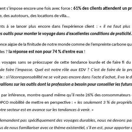
ent s’impose encore une fois avec force
: 61% des clients attendent un 
des autotours, des locations de villa…
ts à se lancer plus encore dans l’expérience client : «
il ne faut plu
s outils pour monter le voyage dans d’excellentes conditions de praticité. N
science aigüe de la finitude de notre monde comme de l’empreinte carbone qu
les ?
la réponse est non pour 74 % d’entre eux
!
s voyages sans se préoccuper de cette tendance lourde et de faire fi d
de faire l’impasse. Quel est notre rôle aux EDV ? C’est de faire de la pr
: si l’écoresponsabilité ne se voit pas encore dans l’acte d’achat, il va le de
aillons sur les outils dont la profession a besoin pour conseiller les futurs
ui par inférence, montre quand même qu’il reste 26% des consommateurs
’OPCO mobilité de mettre en perspective : «
les seulement 3 % de propriéta
re secteur est en avance sur les tendances à venir. »
ne demandent pas spécifiquement des voyages durables, nous ne devons pas 
us de nous familiariser avec ce thème existentiel, s’il en est, pour apporte