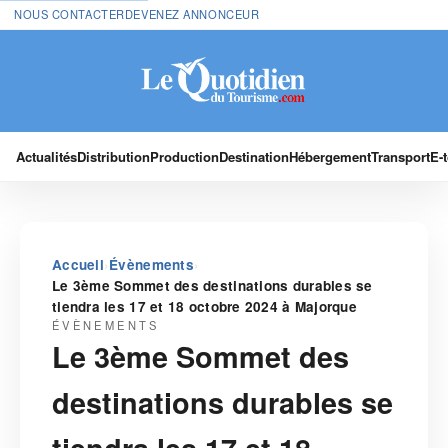
NOUS CONTACTER
DEVENEZ ANNONCEUR
Actualités
Distribution
Production
Destination
Hébergement
Transport
E-
›
›
Accueil
Évènements
Le 3ème Sommet des destinations durables se
tiendra les 17 et 18 octobre 2024 à Majorque
ÉVÈNEMENTS
Le 3ème Sommet des
destinations durables se